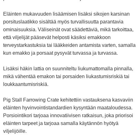
Eläinten mukavuuden lisäämisen lisäksi sikojen karsinan
porsituslaatikko sisältää myös turvallisuutta parantavia
ominaisuuksia. Väliseinät ovat säädettäviä, mikä tarkoittaa,
että viljelijät pääsevät helposti käsiksi emakkoon
terveystarkastuksia tai lääkkeiden antamista varten, samalla
kun emakko ja porsaat pysyvät turvassa ja turvassa.
Lisäksi häkin lattia on suunniteltu liukumattomalla pinnalla,
mikä vähentää emakon tai porsaiden liukastumisriskiä tai
loukkaantumisriskiä.
Pig Stall Farrowing Crate kehitettiin vastauksena kasvaviin
eläinten hyvinvointistandardien kysyntään maataloudessa.
Porsiointikori tarjoaa innovatiivisen ratkaisun, joka priorisoi
eläinten tarpeet ja tarjoaa samalla käytännön hyötyä
viljelijöille.