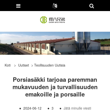
Koti
>
Uutiset
>
Teollisuuden Uutisia
Porsiasäkki tarjoaa paremman
mukavuuden ja turvallisuuden
emakoille ja porsaille
●
2024-06-12
●
3
●
Jätä minulle viesti