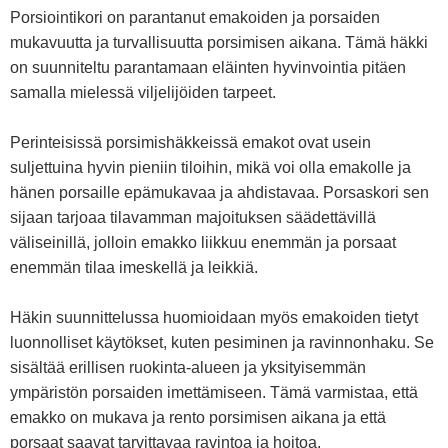
Porsiointikori on parantanut emakoiden ja porsaiden
mukavuutta ja turvallisuutta porsimisen aikana. Tämä häkki
on suunniteltu parantamaan eläinten hyvinvointia pitäen
samalla mielessä viljelijöiden tarpeet.
Perinteisissä porsimishäkkeissä emakot ovat usein
suljettuina hyvin pieniin tiloihin, mikä voi olla emakolle ja
hänen porsaille epämukavaa ja ahdistavaa. Porsaskori sen
sijaan tarjoaa tilavamman majoituksen säädettävillä
väliseinillä, jolloin emakko liikkuu enemmän ja porsaat
enemmän tilaa imeskellä ja leikkiä.
Häkin suunnittelussa huomioidaan myös emakoiden tietyt
luonnolliset käytökset, kuten pesiminen ja ravinnonhaku. Se
sisältää erillisen ruokinta-alueen ja yksityisemmän
ympäristön porsaiden imettämiseen. Tämä varmistaa, että
emakko on mukava ja rento porsimisen aikana ja että
porsaat saavat tarvittavaa ravintoa ja hoitoa.