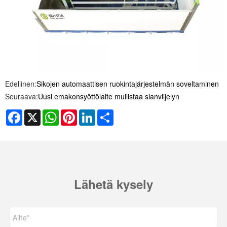
Edellinen:
Sikojen automaattisen ruokintajärjestelmän soveltaminen
Seuraava:
Uusi emakonsyöttölaite mullistaa sianviljelyn
Facebook
X
WhatsApp
Pinterest
LinkedIn
Share
Lähetä kysely