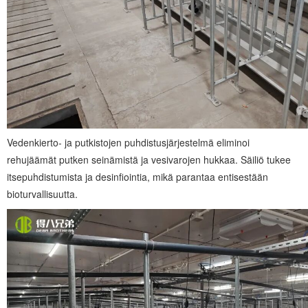
Vedenkierto- ja putkistojen puhdistusjärjestelmä eliminoi
rehujäämät putken seinämistä ja vesivarojen hukkaa. Säiliö tukee
itsepuhdistumista ja desinfiointia, mikä parantaa entisestään
bioturvallisuutta.