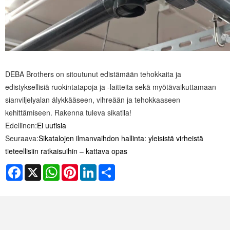
DEBA Brothers on sitoutunut edistämään tehokkaita ja
edistyksellisiä ruokintatapoja ja -laitteita sekä myötävaikuttamaan
sianviljelyalan älykkääseen, vihreään ja tehokkaaseen
kehittämiseen. Rakenna tuleva sikatila!
Edellinen:
Ei uutisia
Seuraava:
Sikatalojen ilmanvaihdon hallinta: yleisistä virheistä
tieteellisiin ratkaisuihin – kattava opas
Facebook
X
WhatsApp
Pinterest
LinkedIn
Share