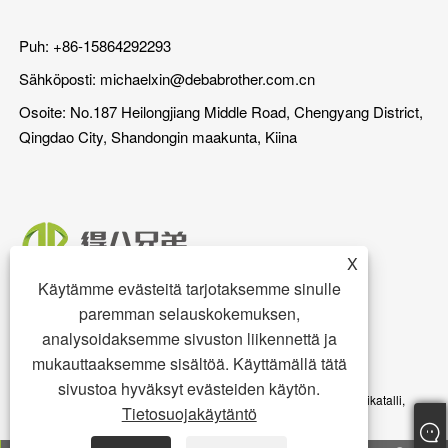
Puh: +86-15864292293
Sähköposti:
michaelxin@debabrother.com.cn
Osoite: No.187 Heilongjiang Middle Road, Chengyang District,
Qingdao City, Shandongin maakunta, Kiina
X
Käytämme evästeitä tarjotaksemme sinulle
paremman selauskokemuksen,
analysoidaksemme sivuston liikennettä ja
mukauttaaksemme sisältöä. Käyttämällä tätä
sivustoa hyväksyt evästeiden käytön.
Copyright © 2023 Qingdao DEBA Brother Machinery Co.,Ltd. - Sikatalli,
Tietosuojakäytäntö
sikalattia, siansyöttölaite - Kaikki oikeudet pidätetään