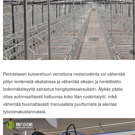
Perinteiseen kuivarehuun verrattuna nesteruokinta voi vähentää
pölyn leviämistä sikatalossa ja vähentää sikojen ja henkilöstön
todennäköisyyttä sairastua hengitystiesairauksiin. Älykäs pääte
ottaa automaattisesti haltuunsa koko tilan ruokintatyöt, mikä
vähentää huomattavasti manuaalista puuttumista ja alentaa
työvoimakustannuksia.