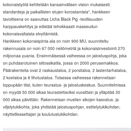
kokonaistyötä kehitetään kansainvälisen vision mukaisesti.
standardeja ja paikallisten etujen korostamista", hankkeen
tavoitteena on saavuttaa Licha Black Pig -teollisuuden
harppauskehitys ja edistää tehokkaasti maaseudun
kokonaisvaltaista elvyttämistä.
Hankkeen kokonaispinta-ala on noin 900 MU, suunniteltu
rakennusala on noin 67 000 neliömetriä ja kokonaisinvestointi 270
miljoonaa yuania. Ensimmäisessä vaiheessa on jalostuspohja, joka
on puhdasrotuinen siitossikatila, jossa on 2000 perusemakkoa.
Päärakenteita ovat 2 raskaustaloa, 2 porsitaloa, 2 lastentarhataloa,
2 koetaloa ja 8 lihotustaloa. Toisessa vaiheessa rakennetaan
loppupään tilat, kuten teurastus- ja jalostuskeskus. Suunnitelmissa
on myydä 50 000 sikaa teurastettaviksi vuosittain ja ylläpitää 30
000 sikaa päivittäin. Rakennetaan mustien sikojen kasvatus- ja
viljelytukikohta, joka yhdistää jalostuspohjan, esittelytukikohdan,
näytteilleasettajan ja koulutustukikohdan.