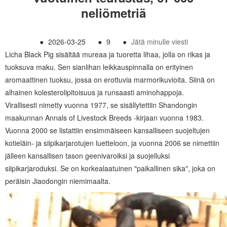
neliömetriä
●
2026-03-25
●
9
●
Jätä minulle viesti
Licha Black Pig sisältää mureaa ja tuoretta lihaa, jolla on rikas ja
tuoksuva maku. Sen sianlihan leikkauspinnalla on erityinen
aromaattinen tuoksu, jossa on erottuvia marmorikuvioita. Siinä on
alhainen kolesterolipitoisuus ja runsaasti aminohappoja.
Virallisesti nimetty vuonna 1977, se sisällytettiin Shandongin
maakunnan Annals of Livestock Breeds -kirjaan vuonna 1983.
Vuonna 2000 se listattiin ensimmäiseen kansalliseen suojeltujen
kotieläin- ja siipikarjarotujen luetteloon, ja vuonna 2006 se nimettiin
jälleen kansallisen tason geenivaroiksi ja suojelluksi
siipikarjaroduksi. Se on korkealaatuinen "paikallinen sika", joka on
peräisin Jiaodongin niemimaalta.