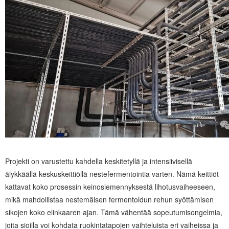
Projekti on varustettu kahdella keskitetyllä ja intensiivisellä
älykkäällä keskuskeittiöllä nestefermentointia varten. Nämä keittiöt
kattavat koko prosessin keinosiemennyksestä lihotusvaiheeseen,
mikä mahdollistaa nestemäisen fermentoidun rehun syöttämisen
sikojen koko elinkaaren ajan. Tämä vähentää sopeutumisongelmia,
joita sioilla voi kohdata ruokintatapojen vaihteluista eri vaiheissa ja