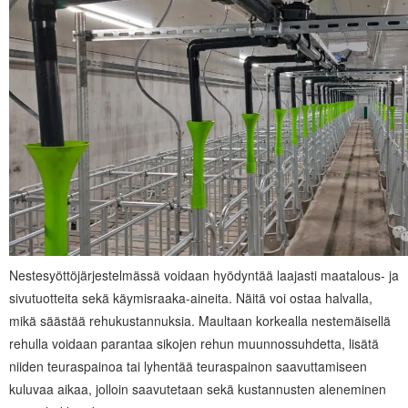
Nestesyöttöjärjestelmässä voidaan hyödyntää laajasti maatalous- ja
sivutuotteita sekä käymisraaka-aineita. Näitä voi ostaa halvalla,
mikä säästää rehukustannuksia. Maultaan korkealla nestemäisellä
rehulla voidaan parantaa sikojen rehun muunnossuhdetta, lisätä
niiden teuraspainoa tai lyhentää teuraspainon saavuttamiseen
kuluvaa aikaa, jolloin saavutetaan sekä kustannusten aleneminen